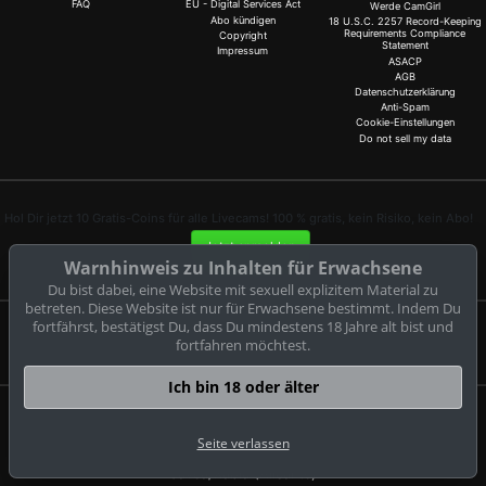
FAQ
EU - Digital Services Act
Werde CamGirl
Abo kündigen
18 U.S.C. 2257 Record-Keeping
Requirements Compliance
Copyright
Statement
Impressum
ASACP
AGB
Datenschutzerklärung
Anti-Spam
Cookie-Einstellungen
Do not sell my data
Hol Dir jetzt 10 Gratis-Coins für alle Livecams! 100 % gratis, kein Risiko, kein Abo!
Jetzt anmelden
Warnhinweis zu Inhalten für Erwachsene
Du bist dabei, eine Website mit sexuell explizitem Material zu
betreten. Diese Website ist nur für Erwachsene bestimmt. Indem Du
fortfährst, bestätigst Du, dass Du mindestens 18 Jahre alt bist und
Beschwerden und Entfernung von Inhalten
fortfahren möchtest.
Ich bin 18 oder älter
cam2.de
© Copyright:
Seite verlassen
CAM-CONTENT S.L. C/Tirant Lo Blanc 4 Esc. C 4 18 E-03730
Javea/Xabia (Alicante)